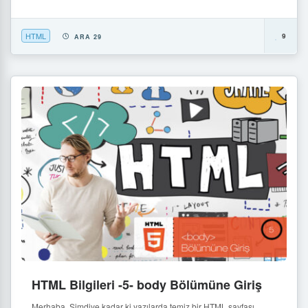
HTML
9
ARA 29
HTML Bilgileri -5- body Bölümüne Giriş
Merhaba, Şimdiye kadar ki yazılarda temiz bir HTML sayfası