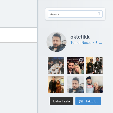
oktetikk
Temet Nosce • 👨‍💻
Daha Fazla
Takip Et