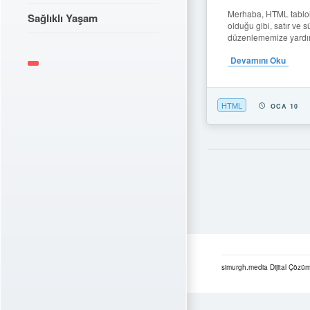
Merhaba, HTML tablola
Sağlıklı Yaşam
olduğu gibi, satır ve s
düzenlememize yardım
Devamını Oku
HTML
OCA 10
simurgh.media Dijital Çözüm