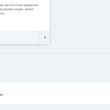
rı aynı bir Excel sayfasında
ütunlardan oluşan, verileri
cı...
9
ler