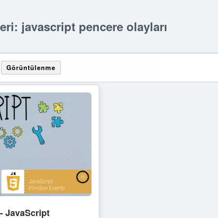
leri: javascript pencere olayları
Görüntülenme
0- JavaScript