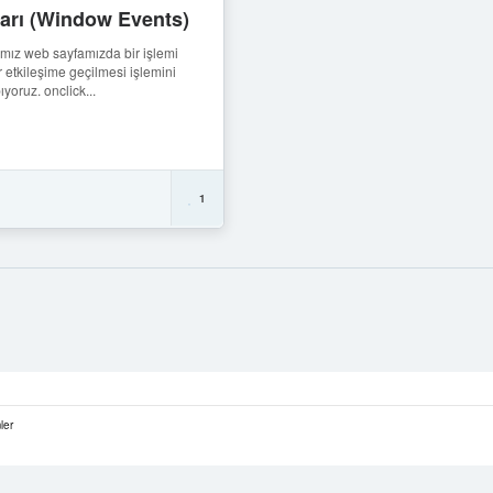
arı (Window Events)
ımız web sayfamızda bir işlemi
r etkileşime geçilmesi işlemini
yoruz. onclick...
1
ler