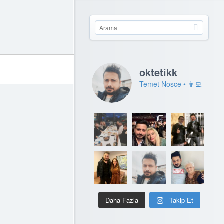
oktetikk
Temet Nosce • 👨‍💻
Daha Fazla
Takip Et