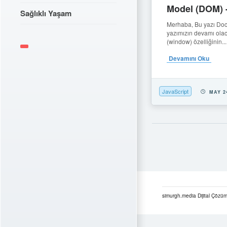
Model (DOM) 
Sağlıklı Yaşam
Merhaba, Bu yazı Do
yazımızın devamı olac
(window) özelliğinin...
Devamını Oku
JavaScript
MAY 2
simurgh.media Dijital Çözüm