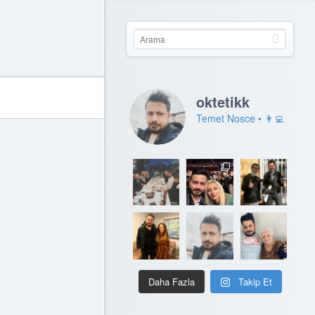
oktetikk
Temet Nosce • 👨‍💻
Daha Fazla
Takip Et