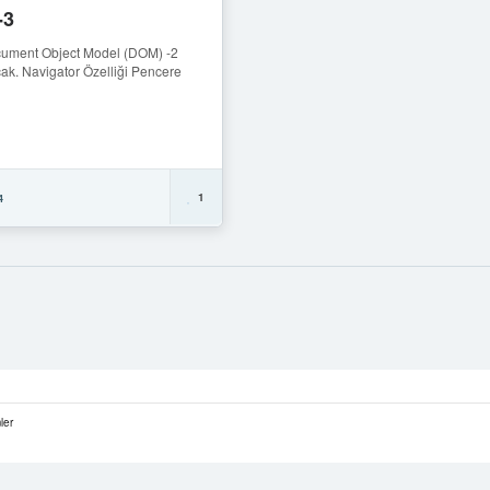
-3
cument Object Model (DOM) -2
ak. Navigator Özelliği Pencere
1
4
ler