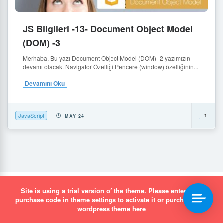
JS Bilgileri -13- Document Object Model
(DOM) -3
Merhaba, Bu yazı Document Object Model (DOM) -2 yazımızın
devamı olacak. Navigator Özelliği Pencere (window) özelliğinin...
Devamını Oku
JavaScript
1
MAY 24
Site is using a trial version of the theme. Please enter your
simurgh.media Dijital Çözümler
purchase code in theme settings to activate it or
purchase this
wordpress theme here