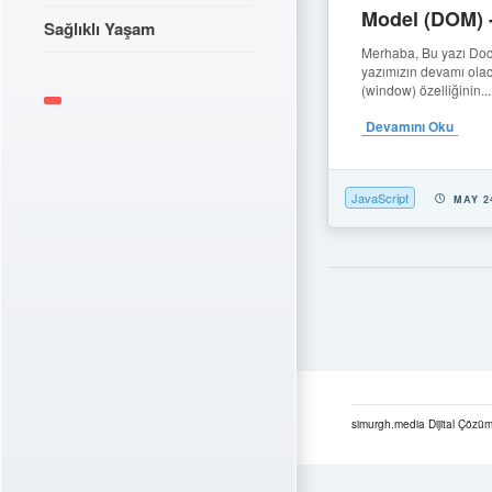
Model (DOM) 
Sağlıklı Yaşam
Merhaba, Bu yazı Do
yazımızın devamı olac
(window) özelliğinin...
Devamını Oku
JavaScript
MAY 2
simurgh.media Dijital Çözüm