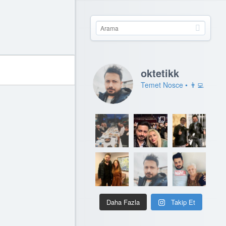
oktetikk
Temet Nosce • 👨‍💻
Daha Fazla
Takip Et