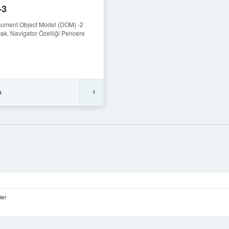
-3
cument Object Model (DOM) -2
ak. Navigator Özelliği Pencere
1
4
ler