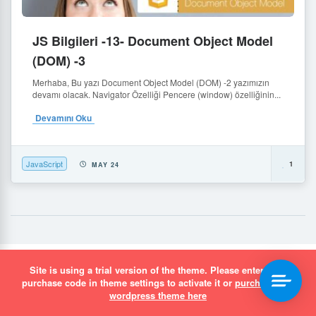
JS Bilgileri -13- Document Object Model
(DOM) -3
Merhaba, Bu yazı Document Object Model (DOM) -2 yazımızın
devamı olacak. Navigator Özelliği Pencere (window) özelliğinin...
Devamını Oku
JavaScript
1
MAY 24
Site is using a trial version of the theme. Please enter your
simurgh.media Dijital Çözümler
purchase code in theme settings to activate it or
purchase this
wordpress theme here