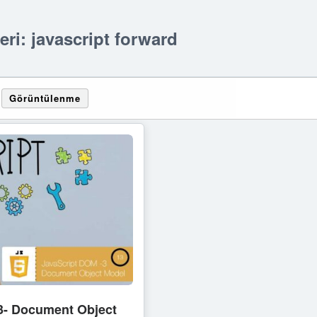
leri: javascript forward
Görüntülenme
-13- Document Object