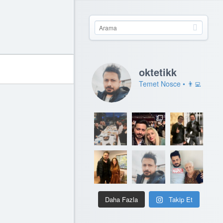
oktetikk
Temet Nosce • 👨‍💻
Daha Fazla
Takip Et