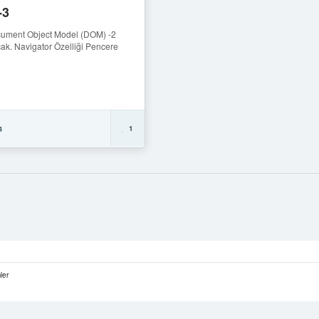
-3
cument Object Model (DOM) -2
ak. Navigator Özelliği Pencere
1
4
ler