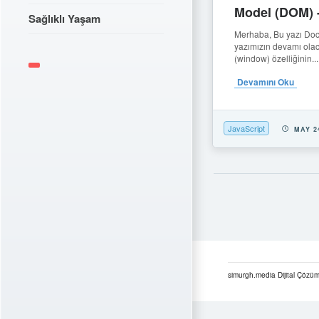
Model (DOM) 
Sağlıklı Yaşam
Merhaba, Bu yazı Do
yazımızın devamı olac
(window) özelliğinin...
Devamını Oku
JavaScript
MAY 2
simurgh.media Dijital Çözüm