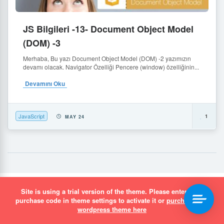
JS Bilgileri -13- Document Object Model
(DOM) -3
Merhaba, Bu yazı Document Object Model (DOM) -2 yazımızın
devamı olacak. Navigator Özelliği Pencere (window) özelliğinin...
Devamını Oku
JavaScript
1
MAY 24
Site is using a trial version of the theme. Please enter your
simurgh.media Dijital Çözümler
purchase code in theme settings to activate it or
purchase this
wordpress theme here