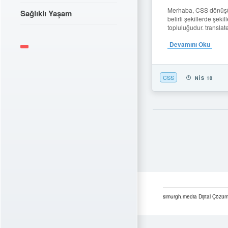
Merhaba, CSS dönüşüml
Sağlıklı Yaşam
belirli şekillerde şeki
topluluğudur. translate:
Devamını Oku
CSS
NIS 10
simurgh.media Dijital Çözüm