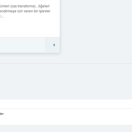
eri (css transforms) , öğeleri
llendirmeye izin veren bir işlevler
...
2
ler