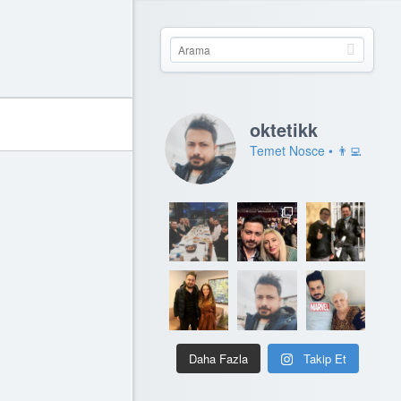
oktetikk
Temet Nosce • 👨‍💻
Daha Fazla
Takip Et