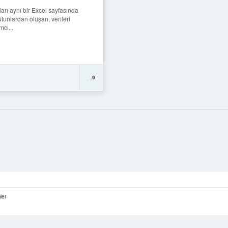
rı aynı bir Excel sayfasında
ütunlardan oluşan, verileri
cı...
9
ler