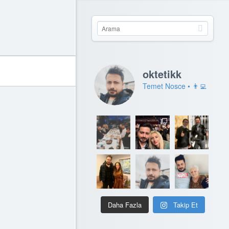
oktetikk
Temet Nosce • 👨‍💻
Daha Fazla
Takip Et