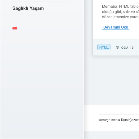
Merhaba, HTML tablola
Sağlıklı Yaşam
olduğu gibi, satır ve s
düzenlememize yardım
Devamını Oku
HTML
OCA 10
simurgh.media Dijital Çözüm